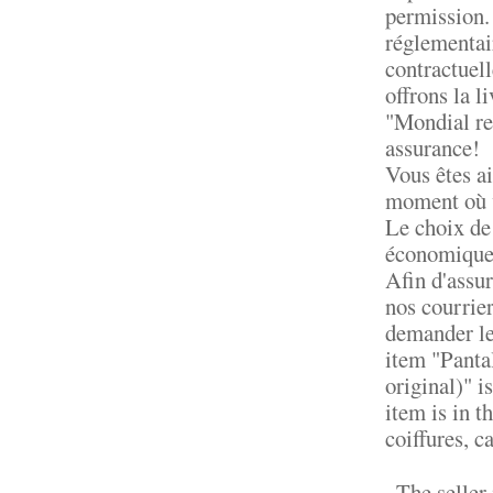
permission.
réglementair
contractuell
offrons la l
"Mondial rel
assurance!
Vous êtes ai
moment où v
Le choix de 
économique"
Afin d'assur
nos courrier
demander le
item "Pan
original)" 
item is in t
coiffures, 
The seller 