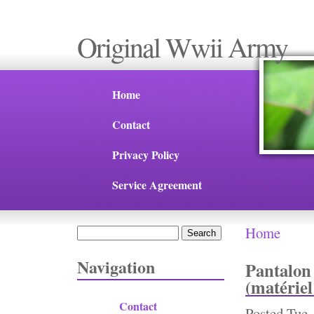
Original Wwii Army
Home
Contact
Privacy Policy
Service Agreement
Home
Search
You are 
Search form
Navigation
Pantalo
(matériel
Contact
Posted
Tue,